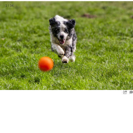
1
/
34